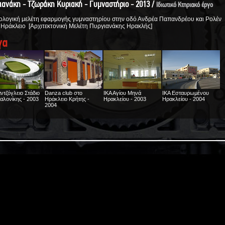
ιανάκη - Τζωράκη Κυριακή - Γυμναστήριο - 2013 /
Ιδιωτικό Κτηριακό έργο
λογική μελέτη εφαρμογής γυμναστηρίου στην οδό Ανδρέα Παπανδρέου και Ρολέν
 Ηράκλειο [Αρχιτεκτονική Μελέτη Πυργιανάκης Ηρακλής]
γα
ντζόγλειο Στάδιο
Danza club στο
ΙΚΑ Αγίου Μηνά
ΙΚΑ Εσταυρωμένου
λονίκης - 2003
Ηράκλειο Κρήτης -
Ηρακλείου - 2003
Ηρακλείου - 2004
2004
τάσιο Φ/Β
Ενδοδαπέδια θέρμανση
ΤΕΙ Ηρακλείου - 2005
Καταφύγιο σκαφών
ΔΟΜΗΣ ΑΕ στο
κατοικίας στο Ηράκλειο
αναψυχής στα Πηγάδια
ς - 2005
Κρήτης - 2005
Καρπάθου - 2006
όστρωση νότιου
Αστυνομική διεύθυνση
Αγροτικός Συν/σμός
Μονάδα τυποποίησης