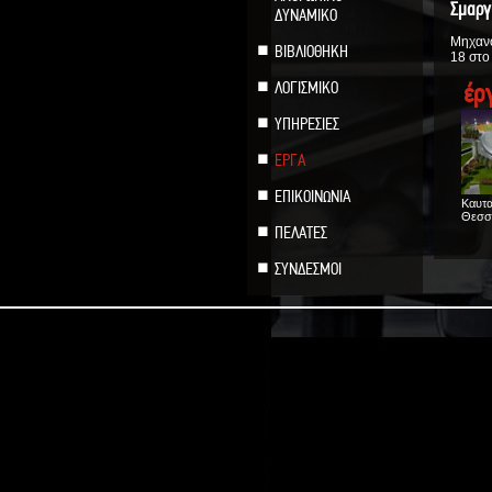
Σμαργ
ΔΥΝΑΜΙΚΟ
Μηχανο
ΒΙΒΛΙΟΘΗΚΗ
18 στο
ΛΟΓΙΣΜΙΚΟ
έρ
ΥΠΗΡΕΣΙΕΣ
ΕΡΓΑ
ΕΠΙΚΟΙΝΩΝΙΑ
Καυτα
Θεσσα
ΠΕΛΑΤΕΣ
ΣΥΝΔΕΣΜΟΙ
Εργοσ
ΗΛΙΟ
Κιλκί
Πλακ