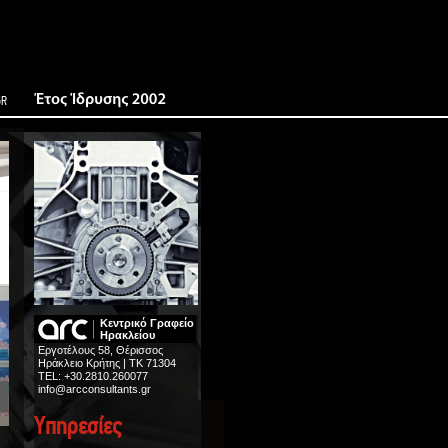
GR
Κεντρικό Γραφείο
Ηρακλείου
Εργοτέλους 58, Θέρισσος
Ηράκλειο Κρήτης
|
ΤΚ 71304
TEL:
+30.2810.260077
info@arcconsultants.gr
Υπηρεσίες