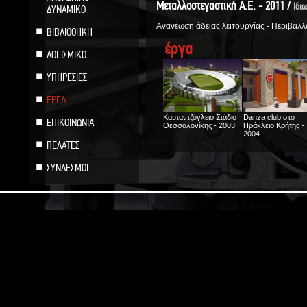
Μεταλλοστεγαστική Α.Ε. - 2011 /
Ιδιω
ΔΥΝΑΜΙΚΟ
Ανανέωση άδειας λειτουργίας - Περιβαλλ
ΒΙΒΛΙΟΘΗΚΗ
έργα
ΛΟΓΙΣΜΙΚΟ
ΥΠΗΡΕΣΙΕΣ
ΕΡΓΑ
Καυταντζόγλειο Στάδιο
Danza club στο
ΕΠΙΚΟΙΝΩΝΙΑ
Θεσσαλονίκης - 2003
Ηράκλειο Κρήτης -
2004
ΠΕΛΑΤΕΣ
ΣΥΝΔΕΣΜΟΙ
Εργοστάσιο Φ/Β
Ενδοδαπέδια θέρμ
ΗΛΙΟΔΟΜΗΣ ΑΕ στο
κατοικίας στο Ηράκ
Κιλκίς - 2005
Κρήτης - 2005
Πλακόστρωση νότιου
Αστυνομική διεύθυ
τμήματος 25ης
Ηρακλείου - 2007