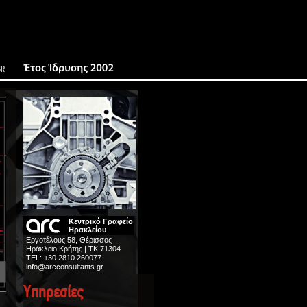
GR
Κεντρικό Γραφείο
Ηρακλείου
Εργοτέλους 58, Θέρισσος
Ηράκλειο Κρήτης
|
ΤΚ 71304
TEL:
+30.2810.260077
info@arcconsultants.gr
Υπηρεσίες