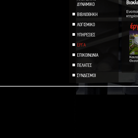
Βιοκλ
ΔΥΝΑΜΙΚΟ
Ενοποί
ΒΙΒΛΙΟΘΗΚΗ
κτηρίο
ΛΟΓΙΣΜΙΚΟ
έρ
ΥΠΗΡΕΣΙΕΣ
ΕΡΓΑ
ΕΠΙΚΟΙΝΩΝΙΑ
Καυτα
Θεσσα
ΠΕΛΑΤΕΣ
ΣΥΝΔΕΣΜΟΙ
Εργοσ
ΗΛΙΟ
Κιλκί
Πλακ