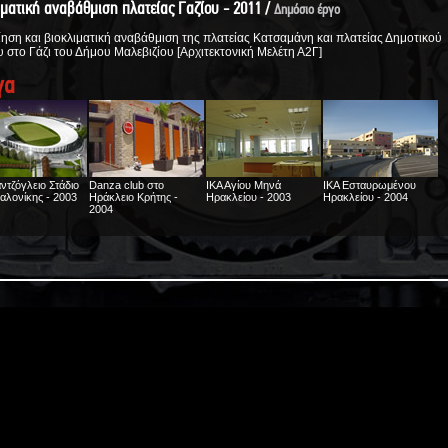
ιματική αναβάθμιση πλατείας Γαζίου - 2011 /
Δημόσιο έργο
ηση και βιοκλιματική αναβάθμιση της πλατείας Κατσαμάνη και πλατείας Δημοτικού
υ στο Γάζι του Δήμου Μαλεβιζίου [Αρχιτεκτονική Μελέτη Α2Γ]
γα
ντζόγλειο Στάδιο
Danza club στο
ΙΚΑ Αγίου Μηνά
ΙΚΑ Εσταυρωμένου
λονίκης - 2003
Ηράκλειο Κρήτης -
Ηρακλείου - 2003
Ηρακλείου - 2004
2004
τάσιο Φ/Β
Ενδοδαπέδια θέρμανση
ΤΕΙ Ηρακλείου - 2005
Καταφύγιο σκαφών
ΔΟΜΗΣ ΑΕ στο
κατοικίας στο Ηράκλειο
αναψυχής στα Πηγάδια
ς - 2005
Κρήτης - 2005
Καρπάθου - 2006
όστρωση νότιου
Αστυνομική διεύθυνση
Αγροτικός Συν/σμός
Μονάδα τυποποίησης