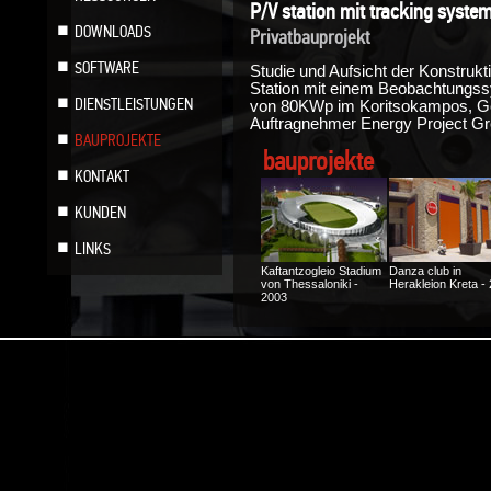
P/V station mit tracking syst
DOWNLOADS
Privatbauprojekt
SOFTWARE
Studie und Aufsicht der Konstrukt
Station mit einem Beobachtungss
DIENSTLEISTUNGEN
von 80KWp im Koritsokampos, Ge
Auftragnehmer Energy Project Green
BAUPROJEKTE
bauprojekte
KONTAKT
KUNDEN
LINKS
Kaftantzogleio Stadium
Danza club in
von Thessaloniki -
Herakleion Kreta -
2003
Photovoltaik-Werk
Fußbodenheizung i
ILIODOMI GmbH in
einem Haus in
Kilkis - 2005
Herakleion Kreta -